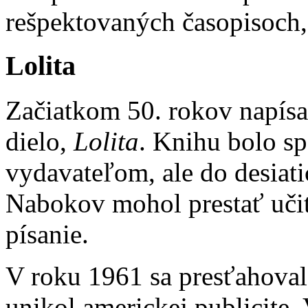
rešpektovaných časopisoch, 
Lolita
Začiatkom 50. rokov napís
dielo,
Lolita
. Knihu bolo sp
vydavateľom, ale do desiati
Nabokov mohol prestať učiť
písanie.
V roku 1961 sa presťahoval
unikol americkej publicite