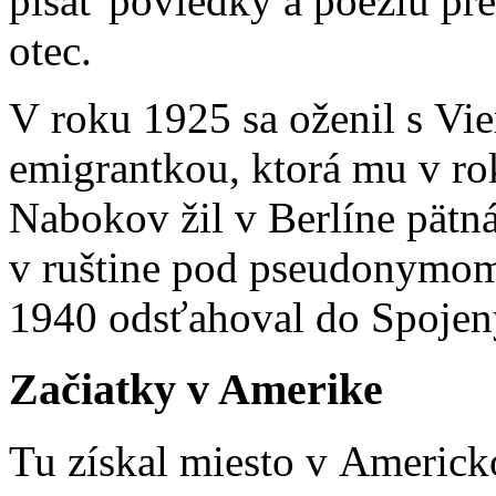
písať poviedky a poéziu pre
otec.
V roku 1925 sa oženil s Vi
emigrantkou, ktorá mu v ro
Nabokov žil v Berlíne pätn
v ruštine pod pseudonymom 
1940 odsťahoval do Spojený
Začiatky v Amerike
Tu získal miesto v Ameri