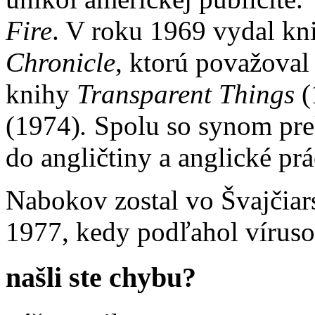
Fire
. V roku 1969 vydal k
Chronicle
, ktorú považoval
knihy
Transparent Things
(
(1974)
.
Spolu so synom prekl
do angličtiny a anglické pr
Nabokov zostal vo Švajčiars
1977, kedy podľahol vírusov
našli ste chybu?