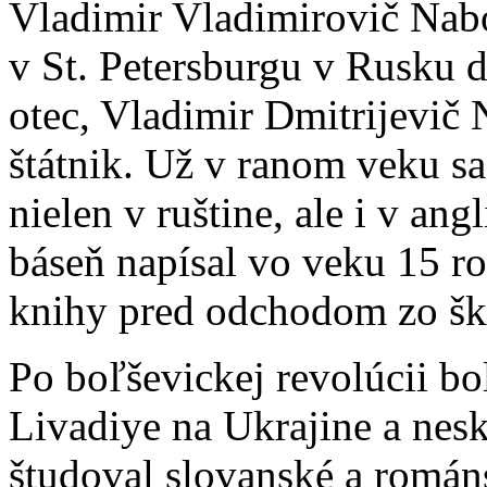
Vladimir Vladimirovič Nabo
v St. Petersburgu v Rusku d
otec, Vladimir Dmitrijevič
štátnik. Už v ranom veku sa 
nielen v ruštine, ale i v ang
báseň napísal vo veku 15 r
knihy pred odchodom zo šk
Po boľševickej revolúcii bo
Livadiye na Ukrajine a nes
študoval slovanské a román