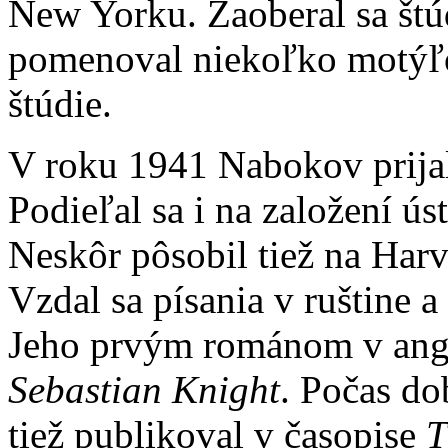
New Yorku. Zaoberal sa št
pomenoval niekoľko motýľo
štúdie.
V roku 1941 Nabokov prijal
Podieľal sa i na založení úst
Neskôr pôsobil tiež na Harv
Vzdal sa písania v ruštine a 
Jeho prvým románom v angl
Sebastian Knight
. Počas do
tiež publikoval v časopise
T