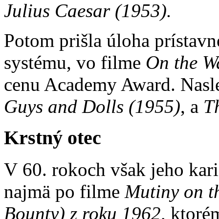
Julius Caesar (1953).
Potom prišla úloha prístavn
systému, vo filme
On the Wa
cenu Academy Award. Nasl
Guys and Dolls (1955)
, a
T
Krstný otec
V 60. rokoch však jeho kar
najmä po filme
Mutiny on t
Bounty) z roku 1962,
ktorém