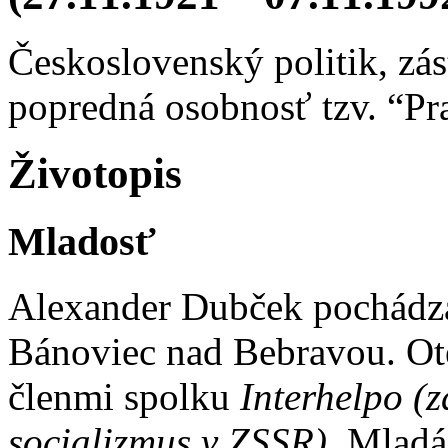
Československý politik, zás
popredná osobnosť tzv. “Pra
Životopis
Mladosť
Alexander Dubček pochádza
Bánoviec nad Bebravou. Ote
členmi spolku
Interhelpo
(z
socializmus v ZSSR).
Mladá 