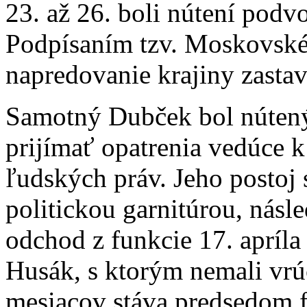
23. až 26. boli nútení podv
Podpísaním tzv. Moskovskéh
napredovanie krajiny zastav
Samotný Dubček bol núten
prijímať opatrenia vedúce k
ľudských práv. Jeho postoj 
politickou garnitúrou, nás
odchod z funkcie 17. apríla
Husák, s ktorým nemali vrú
mesiacov stáva predsedom 