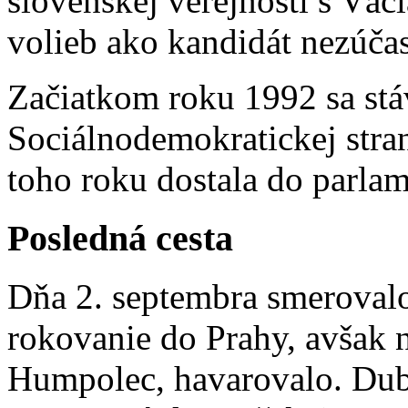
slovenskej verejnosti s Vác
volieb ako kandidát nezúčas
Začiatkom roku 1992 sa st
Sociálnodemokratickej stran
toho roku dostala do parlam
Posledná cesta
Dňa 2. septembra smeroval
rokovanie do Prahy, avšak 
Humpolec, havarovalo. Dub