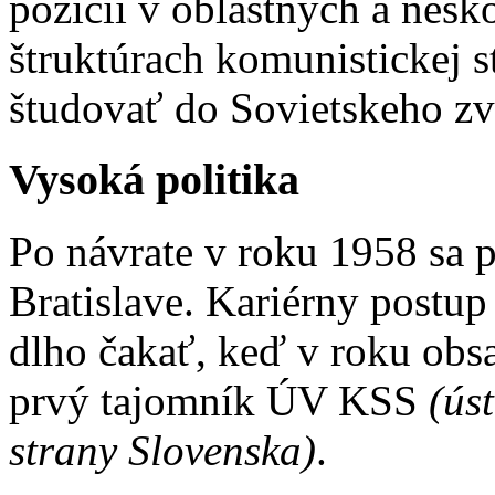
pozícii v oblastných a nesk
štruktúrach komunistickej 
študovať do Sovietskeho zv
Vysoká politika
Po návrate v roku 1958 sa p
Bratislave. Kariérny postup
dlho čakať, keď v roku ob
prvý tajomník ÚV KSS
(ús
strany
Slovenska
)
.