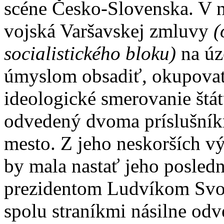
scéne Česko-Slovenska. V no
vojská Varšavskej zmluvy
(
socialistického bloku)
na úz
úmyslom obsadiť, okupovať 
ideologické smerovanie štát
odvedený dvoma príslušník
mesto. Z jeho neskorších vý
by mala nastať jeho posledn
prezidentom Ludvíkom Svo
spolu straníkmi násilne od