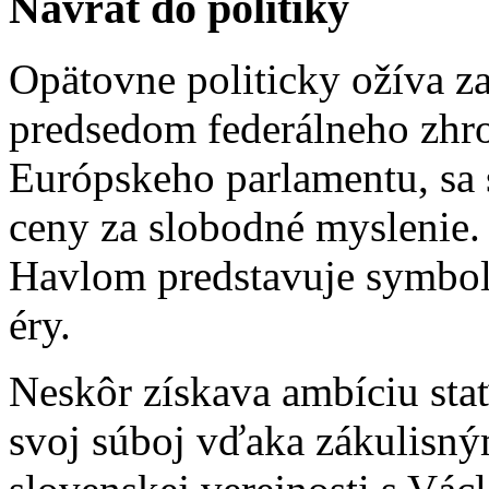
Návrat do politiky
Opätovne politicky ožíva z
predsedom federálneho zhr
Európskeho parlamentu, sa 
ceny za slobodné myslenie
Havlom predstavuje symbol
éry.
Neskôr získava ambíciu sta
svoj súboj vďaka zákulisn