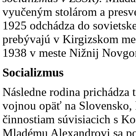
vyučeným stolárom a pres
1925 odchádza do sovietsk
prebývajú v Kirgizskom mes
1938 v meste Nižnij Novgo
Socializmus
Následne rodina prichádza 
vojnou opäť na Slovensko, 
činnostiam súvisiacich s K
Mladému Alexandrovi sa pod