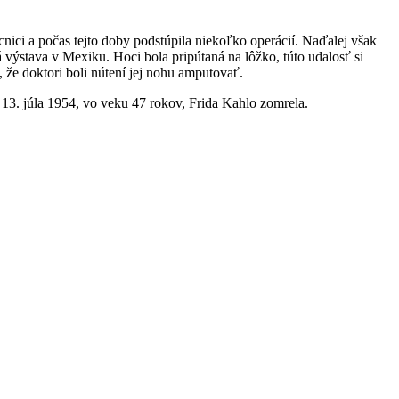
nici a počas tejto doby podstúpila niekoľko operácií. Naďalej však
výstava v Mexiku. Hoci bola pripútaná na lôžko, túto udalosť si
, že doktori boli nútení jej nohu amputovať.
, 13. júla 1954, vo veku 47 rokov, Frida Kahlo zomrela.