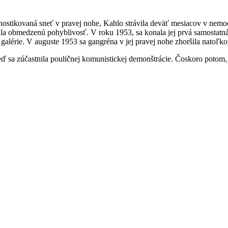
gnostikovaná sneť v pravej nohe, Kahlo strávila deväť mesiacov v nemoc
la obmedzenú pohyblivosť. V roku 1953, sa konala jej prvá samostatná 
ed galérie. V auguste 1953 sa gangréna v jej pravej nohe zhoršila natoľko
 keď sa zúčastnila pouličnej komunistickej demonštrácie. Čoskoro potom