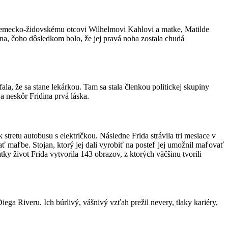
nemecko-židovskému otcovi Wilhelmovi Kahlovi a matke, Matilde
na, čoho dôsledkom bolo, že jej pravá noha zostala chudá
a, že sa stane lekárkou. Tam sa stala členkou politickej skupiny
 neskôr Fridina prvá láska.
stretu autobusu s električkou. Následne Frida strávila tri mesiace v
ať maľbe. Stojan, ktorý jej dali vyrobiť na posteľ jej umožnil maľovať
ky život Frida vytvorila 143 obrazov, z ktorých väčšinu tvorili
ega Riveru. Ich búrlivý, vášnivý vzťah prežil nevery, tlaky kariéry,