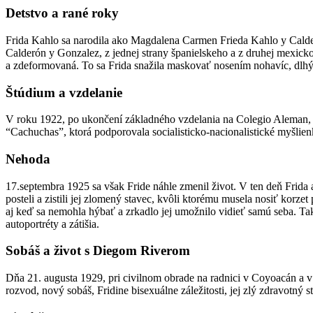
Detstvo a rané roky
Frida Kahlo sa narodila ako Magdalena Carmen Frieda Kahlo y Cald
Calderón y Gonzalez, z jednej strany španielskeho a z druhej mexick
a zdeformovaná. To sa Frida snažila maskovať nosením nohavíc, dlh
Štúdium a vzdelanie
V roku 1922, po ukončení základného vzdelania na Colegio Aleman, nem
“Cachuchas”, ktorá podporovala socialisticko-nacionalistické myšlie
Nehoda
17.septembra 1925 sa však Fride náhle zmenil život. V ten deň Frida a 
posteli a zistili jej zlomený stavec, kvôli ktorému musela nosiť korz
aj keď sa nemohla hýbať a zrkadlo jej umožnilo vidieť samú seba. Tak 
autoportréty a zátišia.
Sobáš a život s Diegom Riverom
Dňa 21. augusta 1929, pri civilnom obrade na radnici v Coyoacán a v o
rozvod, nový sobáš, Fridine bisexuálne záležitosti, jej zlý zdravotný 