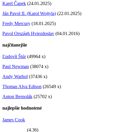
Karel Čapek
(24.01.2025)
Ján Pavol II. (Karol Wojtyla)
(22.01.2025)
Fredy Mercury
(18.01.2025)
Pavol Országh Hviezdoslav
(04.01.2016)
najčítanejšie
Ľudovít Štúr
(49964 x)
Paul Newman
(38074 x)
Andy Warhol
(37436 x)
Thomas Alva Edison
(26549 x)
Anton Bernolák
(25702 x)
najlepšie hodnotené
James Cook
(4.36)