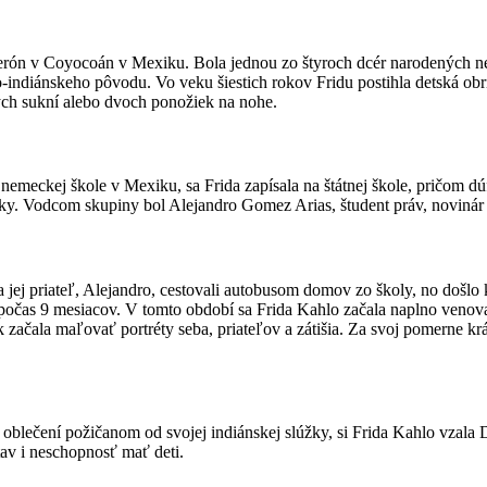
erón v Coyocoán v Mexiku. Bola jednou zo štyroch dcér narodených 
o-indiánskeho pôvodu. Vo veku šiestich rokov Fridu postihla detská obr
ých sukní alebo dvoch ponožiek na nohe.
eckej škole v Mexiku, sa Frida zapísala na štátnej škole, pričom dúfal
nky. Vodcom skupiny bol Alejandro Gomez Arias, študent práv, novinár a
jej priateľ, Alejandro, cestovali autobusom domov zo školy, no došlo k 
et počas 9 mesiacov. V tomto období sa Frida Kahlo začala naplno venov
začala maľovať portréty seba, priateľov a zátišia. Za svoj pomerne krát
blečení požičanom od svojej indiánskej slúžky, si Frida Kahlo vzala Di
stav i neschopnosť mať deti.