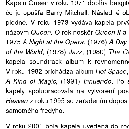
Kapelu Queen v roku 1971 dopĺňa basgit
čo ju opúšťa Barry Mitchell. Následné o
plodné. V roku 1973 vydáva kapela pr
názovm
Queen.
O rok neskôr
Queen II
a
1975
A Night at the Opera
, (1976)
A Day 
of the World
, (1978)
Jazz
, (1980)
The G
kapela soundtrack album k rovnomen
V roku 1982 prichádza album
Hot Space
A Kind of Magic
, (1991)
Innuendo
. Po 
kapely spolupracovala na vytvorení p
Heaven
z roku 1995 so zaradením doposi
samotného fredyho.
V roku 2001 bola kapela uvedená do rock