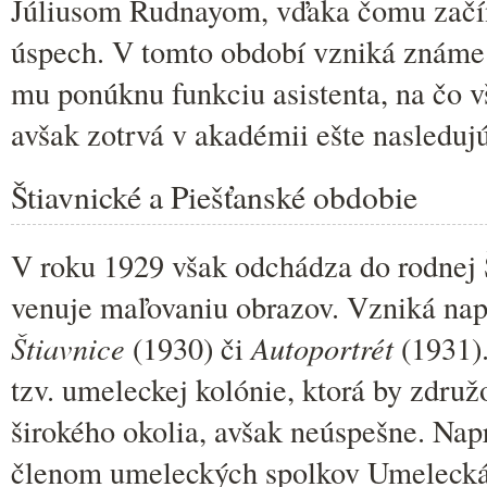
Júliusom Rudnayom, vďaka čomu začín
úspech. V tomto období vzniká známe
mu ponúknu funkciu asistenta, na čo vš
avšak zotrvá v akadémii ešte nasledujú
Štiavnické a Piešťanské obdobie
V roku 1929 však odchádza do rodnej Š
venuje maľovaniu obrazov. Vzniká nap
Štiavnice
(1930) či
Autoportrét
(1931).
tzv. umeleckej kolónie, ktorá by zdru
širokého okolia, avšak neúspešne. Nap
členom umeleckých spolkov Umelecká