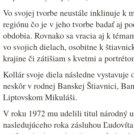
Vo svojej tvorbe neustále inklinuje k
regiónu čo je v jeho tvorbe badať aj p
obdobia. Rovnako sa vracia aj k témam
vo svojich dielach, osobitne k štiavnic
krajine či zátišiam s kvetmi a portréto
Kollár svoje diela následne vystavuje 
neskôr v rodnej Banskej Štiavnici, Ban
Liptovskom Mikuláši.
V roku 1972 mu udelili titul národný
nasledujúceho roka zásluhou Ľudovíta