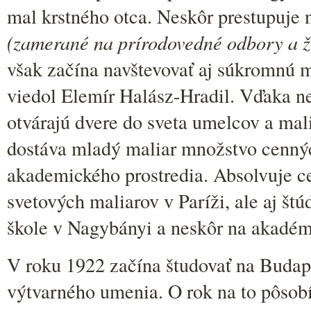
mal krstného otca. Neskôr prestupuje
(zamerané na prírodovedné odbory a ži
však začína navštevovať aj súkromnú m
viedol Elemír Halász-Hradil. Vďaka n
otvárajú dvere do sveta umelcov a mal
dostáva mladý maliar množstvo cennýc
akademického prostredia. Absolvuje c
svetových maliarov v Paríži, ale aj št
škole v Nagybányi a neskôr na akadém
V roku 1922 začína študovať na Budap
výtvarného umenia. O rok na to pôsob