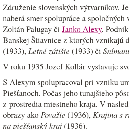
Združenie slovenských výtvarníkov. J
naberá smer spolupráce a spoločných 
Zoltán Palugay či
Janko Alexy
. Podnik
Banskej Štiavnice z ktorých vznikajú 
(1933),
Letné zátišie
(1933) či
Snímani
V roku 1935 Jozef Kollár vystavuje svo
S Alexym spolupracoval pri vzniku um
Piešťanoch. Počas jeho tunajšieho pôs
z prostredia miestneho kraja. V nasle
obrazy ako
Považie
(1936),
Krajina s 
na piešťanský kraj
(1936).